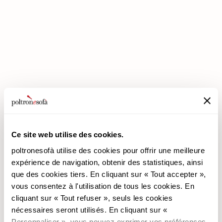
ENTREZ DANS UN MONDE DE CONFORT: NOUS VOUS ATTENDONS
EN MAGASIN !
Ce site web utilise des cookies.
poltronesofà utilise des cookies pour offrir une meilleure
expérience de navigation, obtenir des statistiques, ainsi
poltronesofà
Produits
que des cookies tiers. En cliquant sur « Tout accepter »,
vous consentez à l'utilisation de tous les cookies. En
Pourquoi nous choisir
Les Promotions
cliquant sur « Tout refuser », seuls les cookies
Nos Magasins
Revêtements
nécessaires seront utilisés. En cliquant sur «
Nous recrutons
Les Canapés
Personnaliser », vous pouvez exprimer vos préférences