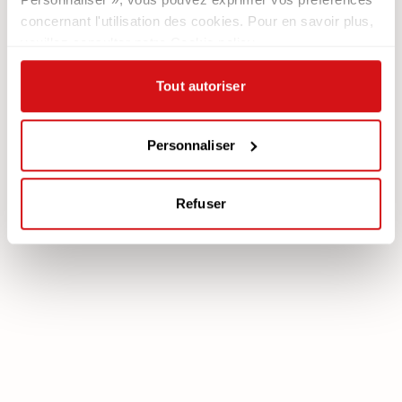
Contacts
Les Fauteuils
concernant l'utilisation des cookies. Pour en savoir plus,
Newsletter
veuillez consulter notre Cookie policy.
Documentation
Services
Tout autoriser
Légale
Plan Assistance
Téléchargez votre garantie
Cookie policy
Mon Compte
Personnaliser
Politique de confidentialité
Mentions légales
Refuser
poltronesofà S.p.A., C.F. e P. IVA: 03613140403 - Valsamoggia (BO) - Loc.
Crespellano, Via Lunga n. 16, Registro delle Imprese di Bologna REA BO -
462239, Capitale sociale i.v. Euro 250.000,00 Copyright © 2023
poltronesofà - All rights reserved