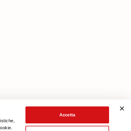
Servizi
Piano protezione
Scarica Garanzia
Area Riservata
Accetta
istiche,
cookie.