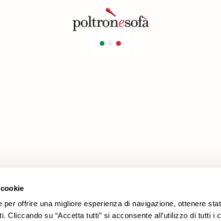
Prodotti
Area legale
Promozioni
Cookie policy
Rivestimenti
Privacy policy
Divani
Modello organizzativo 231
Poltrone
Codice etico
Whistleblowing
FEA
 cookie
e per offrire una migliore esperienza di navigazione, ottenere stat
. Cliccando su “Accetta tutti” si acconsente all’utilizzo di tutti i 