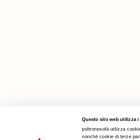
Azienda
Perché Sceglierci
Negozi
Lavora con noi
Contatti
Newsletter
Questo sito web utilizza i
poltronesofà utilizza cooki
nonché cookie di terze parti