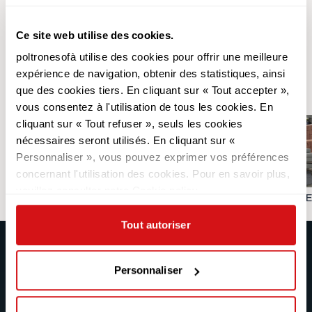
Ce site web utilise des cookies.
poltronesofà utilise des cookies pour offrir une meilleure
Découvrez d'autres
expérience de navigation, obtenir des statistiques, ainsi
collections
que des cookies tiers. En cliquant sur « Tout accepter »,
vous consentez à l'utilisation de tous les cookies. En
cliquant sur « Tout refuser », seuls les cookies
nécessaires seront utilisés. En cliquant sur «
Personnaliser », vous pouvez exprimer vos préférences
concernant l'utilisation des cookies. Pour en savoir plus,
veuillez consulter notre Cookie policy.
CANAPÉS RELAX
CANAPÉS D'ANGLE
Tout autoriser
poltronesofà
Produits
Personnaliser
Pourquoi nous choisir
Les Promotions
Nos Magasins
Revêtements