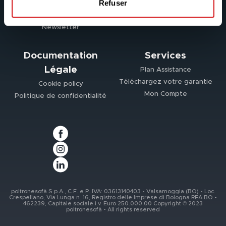
Refuser
Nous recrutons
Les Canapés
Contacts
Les Fauteuils
Newsletter
Documentation
Services
Légale
Plan Assistance
Téléchargez votre garantie
Cookie policy
Mon Compte
Politique de confidentialité
poltronesofà S.p.A., C.F. e P. IVA: 03613140403 - Valsamoggia (BO) - Loc.
Crespellano, Via Lunga n. 16, Registro delle Imprese di Bologna REA BO -
462239, Capitale sociale i.v. Euro 250.000,00 Copyright © 2023
poltronesofà - All rights reserved