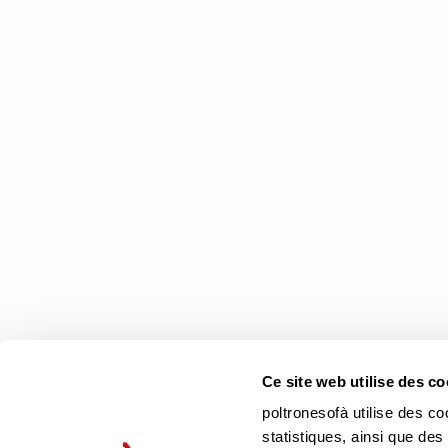
poltronesofà
Pourquoi nous choisir
Nos Magasins
Nous recrutons
Contacts
Newsletter
Ce site web utilise des co
poltronesofà utilise des co
statistiques, ainsi que des