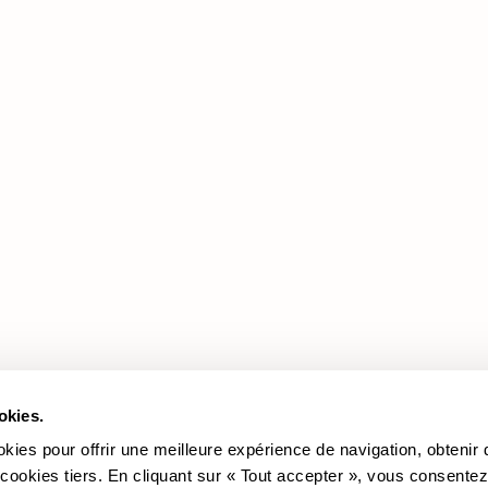
Produits
Documentation
Légale
Les Promotions
Revêtements
Cookie policy
Les Canapés
Politique de confidentialité
Les Fauteuils
okies.
okies pour offrir une meilleure expérience de navigation, obtenir
 cookies tiers. En cliquant sur « Tout accepter », vous consentez