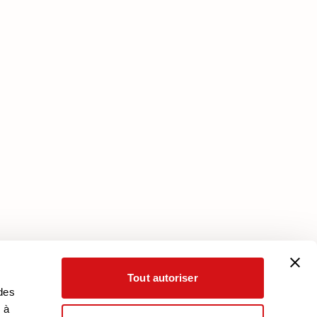
Services
Plan Assistance
Téléchargez votre garantie
Mon Compte
Tout autoriser
 des
 à