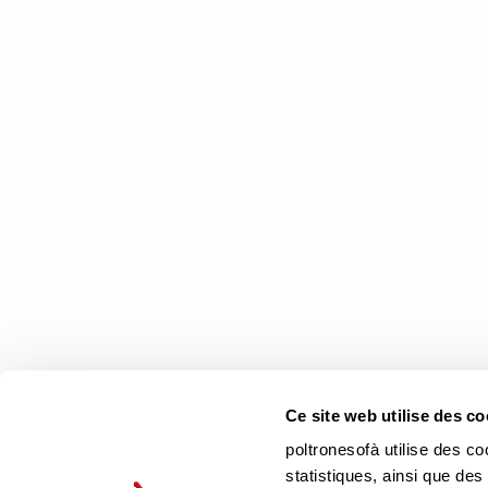
poltronesofà
Pourquoi nous choisir
Nos Magasins
Nous recrutons
Contacts
Newsletter
Ce site web utilise des co
poltronesofà utilise des co
statistiques, ainsi que des