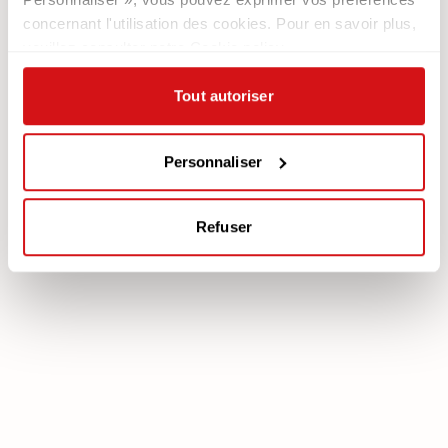
Nous recrutons
Les Canapés
concernant l'utilisation des cookies. Pour en savoir plus,
Contacts
Les Fauteuils
veuillez consulter notre Cookie policy.
Newsletter
Tout autoriser
Documentation
Services
Légale
Plan Assistance
Téléchargez votre garantie
Personnaliser
Cookie policy
Mon Compte
Politique de confidentialité
Refuser
poltronesofà S.p.A., C.F. e P. IVA: 03613140403 - Valsamoggia (BO) - Loc.
Crespellano, Via Lunga n. 16, Registro delle Imprese di Bologna REA BO -
462239, Capitale sociale i.v. Euro 250.000,00 Copyright © 2023
poltronesofà - All rights reserved