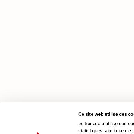
poltronesofà
Pourquoi nous choisir
Nos Magasins
Nous recrutons
Contacts
Newsletter
Ce site web utilise des co
poltronesofà utilise des co
statistiques, ainsi que des