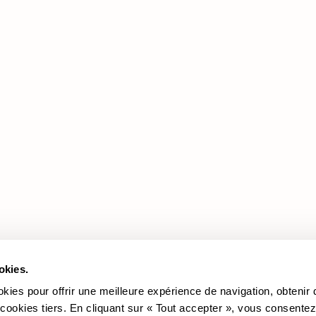
Produits
Documentation
Légale
Les Promotions
Revêtements
Cookie policy
Les Canapés
Politique de confidentialité
Les Fauteuils
okies.
okies pour offrir une meilleure expérience de navigation, obtenir
 cookies tiers. En cliquant sur « Tout accepter », vous consentez