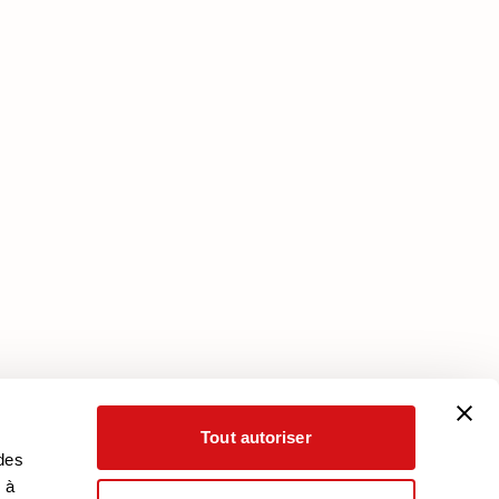
Services
Plan Assistance
Téléchargez votre garantie
Mon Compte
Tout autoriser
 des
 à