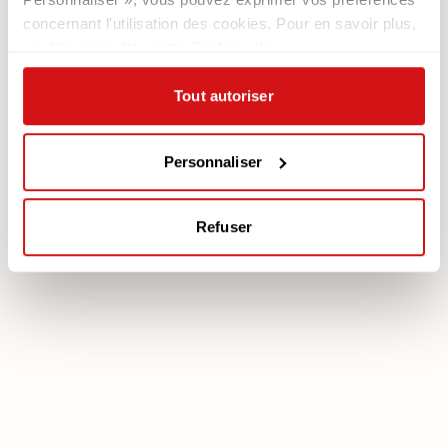
Nous recrutons
Les Canapés
concernant l'utilisation des cookies. Pour en savoir plus,
Contacts
Les Fauteuils
veuillez consulter notre Cookie policy.
Newsletter
Tout autoriser
Documentation
Services
Légale
Plan Assistance
Téléchargez votre garantie
Personnaliser
Cookie policy
Mon Compte
Politique de confidentialité
Refuser
poltronesofà S.p.A., C.F. e P. IVA: 03613140403 - Valsamoggia (BO) - Loc.
Crespellano, Via Lunga n. 16, Registro delle Imprese di Bologna REA BO -
462239, Capitale sociale i.v. Euro 250.000,00 Copyright © 2023
poltronesofà - All rights reserved