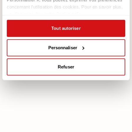
Nous recrutons
Les Canapés
concernant l'utilisation des cookies. Pour en savoir plus,
Contacts
Les Fauteuils
veuillez consulter notre Cookie policy.
Newsletter
Tout autoriser
Documentation
Services
Légale
Plan Assistance
Téléchargez votre garantie
Personnaliser
Cookie policy
Mon Compte
Politique de confidentialité
Refuser
poltronesofà S.p.A., C.F. e P. IVA: 03613140403 - Valsamoggia (BO) - Loc.
Crespellano, Via Lunga n. 16, Registro delle Imprese di Bologna REA BO -
462239, Capitale sociale i.v. Euro 250.000,00 Copyright © 2023
poltronesofà - All rights reserved