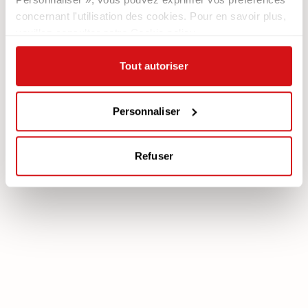
Nous recrutons
Les Canapés
concernant l'utilisation des cookies. Pour en savoir plus,
Contacts
Les Fauteuils
veuillez consulter notre Cookie policy.
Newsletter
Tout autoriser
Documentation
Services
Légale
Plan Assistance
Téléchargez votre garantie
Personnaliser
Cookie policy
Mon Compte
Politique de confidentialité
Refuser
poltronesofà S.p.A., C.F. e P. IVA: 03613140403 - Valsamoggia (BO) - Loc.
Crespellano, Via Lunga n. 16, Registro delle Imprese di Bologna REA BO -
462239, Capitale sociale i.v. Euro 250.000,00 Copyright © 2023
poltronesofà - All rights reserved