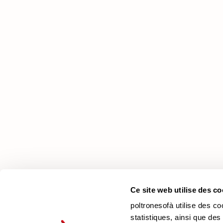
poltronesofà
Pourquoi nous choisir
Nos Magasins
Nous recrutons
Contacts
Newsletter
Ce site web utilise des co
poltronesofà utilise des co
statistiques, ainsi que des