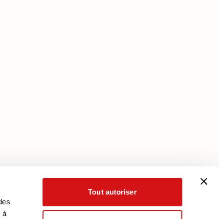
Services
Plan Assistance
Téléchargez votre garantie
Mon Compte
Tout autoriser
 des
 à