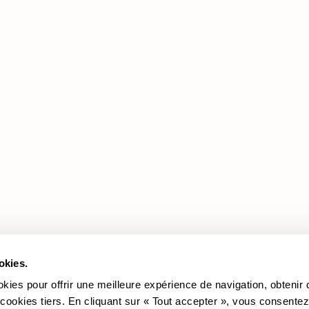
Produits
Documentation
Légale
Les Promotions
Revêtements
Cookie policy
Les Canapés
Politique de confidentialité
Les Fauteuils
okies.
okies pour offrir une meilleure expérience de navigation, obtenir
 cookies tiers. En cliquant sur « Tout accepter », vous consentez