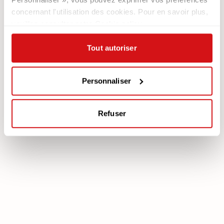
Nous recrutons
Les Canapés
concernant l'utilisation des cookies. Pour en savoir plus,
Contacts
Les Fauteuils
veuillez consulter notre Cookie policy.
Newsletter
Tout autoriser
Documentation
Services
Légale
Plan Assistance
Téléchargez votre garantie
Personnaliser
Cookie policy
Mon Compte
Politique de confidentialité
Refuser
poltronesofà S.p.A., C.F. e P. IVA: 03613140403 - Valsamoggia (BO) - Loc.
Crespellano, Via Lunga n. 16, Registro delle Imprese di Bologna REA BO -
462239, Capitale sociale i.v. Euro 250.000,00 Copyright © 2023
poltronesofà - All rights reserved