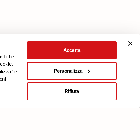
Accetta
istiche,
cookie.
Personalizza
alizza” è
oni
Rifiuta