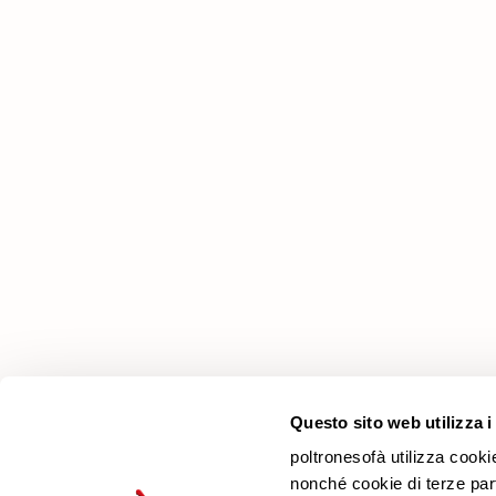
Εταιρεία
Γιατί να μας επιλέξετε
Καταστήματα
Επικοινωνία
Newsletter
Questo sito web utilizza i
poltronesofà utilizza cooki
nonché cookie di terze parti