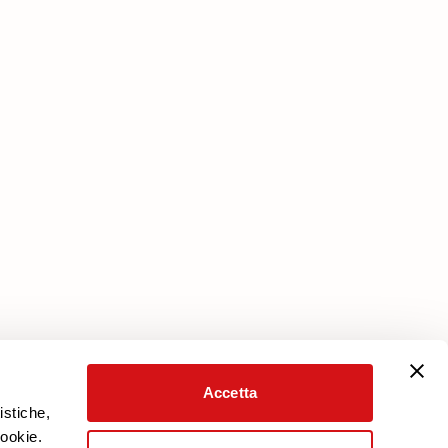
Υπηρεσίες
Πρόγραμμα προστασίας
Κατεβάστε την εγγύηση
Προσωπικός Λογαριασμός
Accetta
istiche,
cookie.